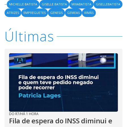
MICHELLE BATISTA
GISELLE BATISTA
MIXABATISTA
GISELLEBATISTA
ATRIZES
EMPREGUETES
GENESIS
GEMEAS
IRMÃS
Últimas
DO R7
/
HÁ 1 HORA
Fila de espera do INSS diminui e