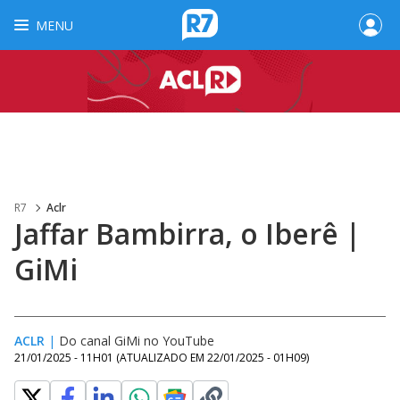
MENU
R7
Aclr
Jaffar Bambirra, o Iberê |
GiMi
ACLR
|
Do canal GiMi no YouTube
21/01/2025 - 11H01
(ATUALIZADO EM
22/01/2025 - 01H09
)