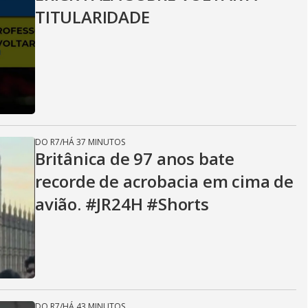
TITULARIDADE
DO R7
/
HÁ 37 MINUTOS
Britânica de 97 anos bate
recorde de acrobacia em cima de
avião. #JR24H #Shorts
DO R7
/
HÁ 43 MINUTOS