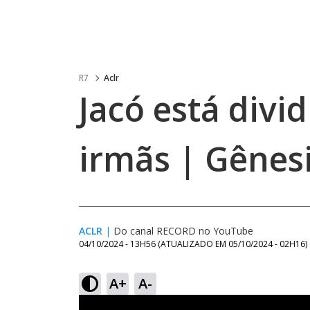
R7
Aclr
Jacó está divi
irmãs | Gênes
ACLR
|
Do canal RECORD no YouTube
04/10/2024 - 13H56
(ATUALIZADO EM
05/10/2024 - 02H16
)
A+
A-