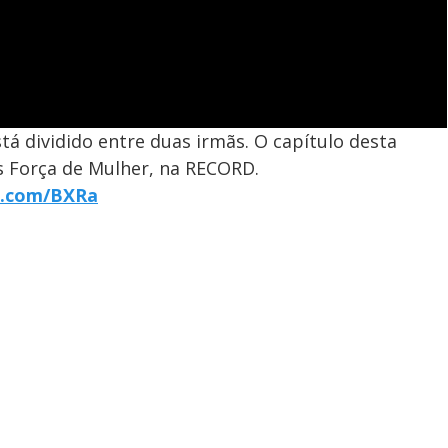
á dividido entre duas irmãs. O capítulo desta
ós Força de Mulher, na RECORD.
r7.com/BXRa