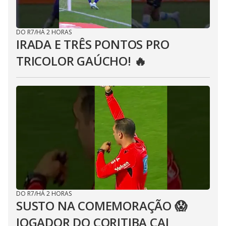
DO R7
/
HÁ 2 HORAS
IRADA E TRÊS PONTOS PRO
TRICOLOR GAÚCHO! 🔥
DO R7
/
HÁ 2 HORAS
SUSTO NA COMEMORAÇÃO 😱
JOGADOR DO CORITIBA CAI