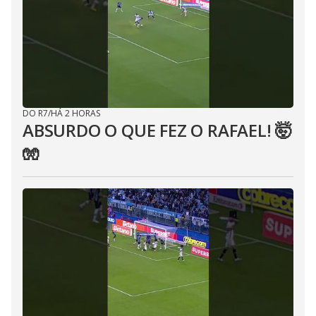
DO R7
/
HÁ 2 HORAS
ABSURDO O QUE FEZ O RAFAEL! 🤯
🧤