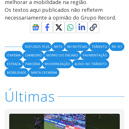
melhorar a mobilidade na região.
Os textos aqui publicados não refletem
necessariamente a opinião do Grupo Record.
10/01/2025 19:26
NDTV
ND NOTÍCIAS
TRÂNSITO
BR-101
ITAPEMA
CAMBORIÚ
MORRO DO ENCANO
PAVIMENTAÇÃO
ESTRADA
PARCERIA
MODERNIZAÇÃO
ALÍVIO NO TRÂNSITO
MOBILIDADE
SANTA CATARINA
Últimas