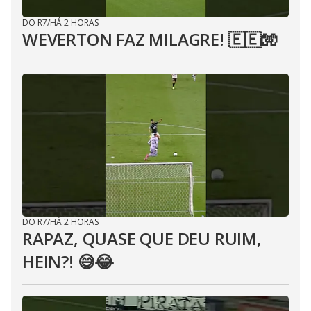
DO R7
/
HÁ 2 HORAS
WEVERTON FAZ MILAGRE! 🇪🇪🧤
DO R7
/
HÁ 2 HORAS
RAPAZ, QUASE QUE DEU RUIM,
HEIN?! 😅😂⁣