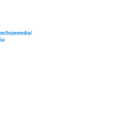
om/hojeemdia/
ia