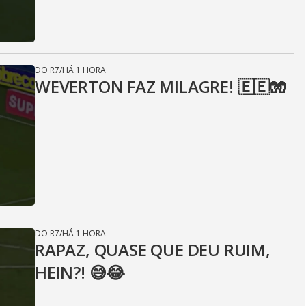
DO R7
/
HÁ 1 HORA
WEVERTON FAZ MILAGRE! 🇪🇪🧤
DO R7
/
HÁ 1 HORA
RAPAZ, QUASE QUE DEU RUIM,
HEIN?! 😅😂⁣