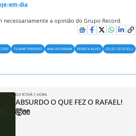
oje-em-dia
em necessariamente a opinião do Grupo Record.
CORD
TICIANE PINHEIRO
ANA HICKMANN
RENATA ALVES
CELSO ZECATELLI
DO R7
/
HÁ 1 HORA
ABSURDO O QUE FEZ O RAFAEL!
🤯🧤