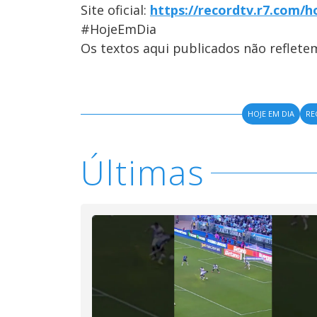
Site oficial:
https://recordtv.r7.com/h
#HojeEmDia
Os textos aqui publicados não reflet
HOJE EM DIA
RE
Últimas