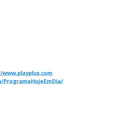
//www.playplus.com
m/ProgramaHojeEmDia/