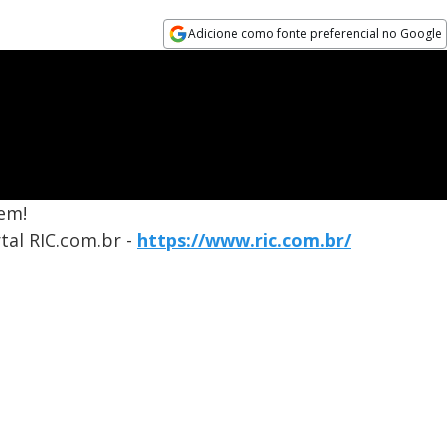
Adicione como fonte preferencial no Google
Opens in new window
em!
tal RIC.com.br -
https://www.ric.com.br/