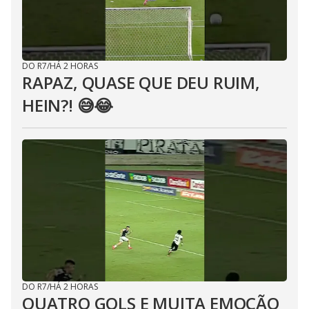
DO R7
/
HÁ 2 HORAS
RAPAZ, QUASE QUE DEU RUIM,
HEIN?! 😅😂⁣
DO R7
/
HÁ 2 HORAS
QUATRO GOLS E MUITA EMOÇÃO