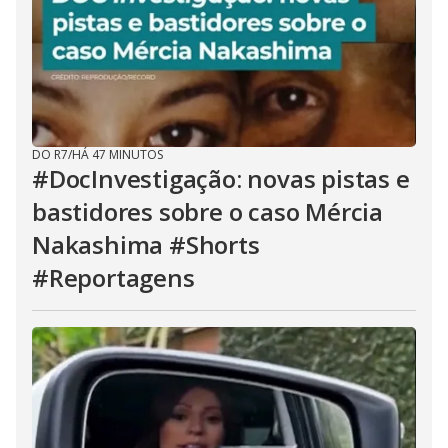
DO R7
/
HÁ 47 MINUTOS
#DocInvestigação: novas pistas e
bastidores sobre o caso Mércia
Nakashima #Shorts
#Reportagens