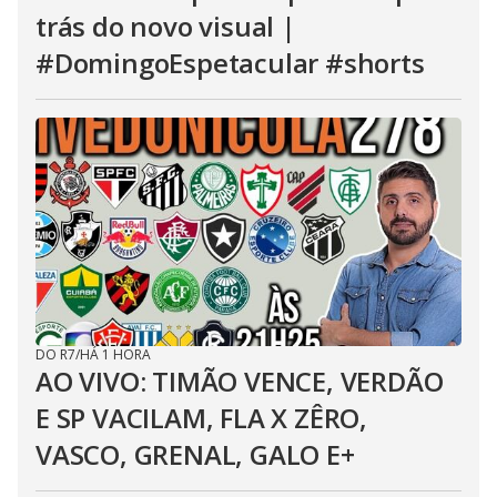
trás do novo visual |
#DomingoEspetacular #shorts
DO R7
/
HÁ 1 HORA
AO VIVO: TIMÃO VENCE, VERDÃO
E SP VACILAM, FLA X ZÊRO,
VASCO, GRENAL, GALO E+