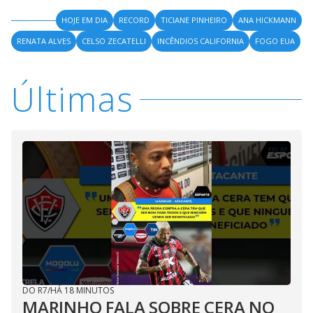
HOJE EM DIA
RECORD
TICIANE PINHEIRO
ANA HICKMANN
RENATA ALVES
CELSO ZECATELLI
INCÊNDIOS CALIFORNIA
FOGO EUA
Últimas
DO R7
/
HÁ 18 MINUTOS
MARINHO FALA SOBRE CERA NO