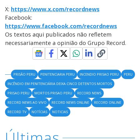
X:
https://www.x.com/recordnews
Facebook:
https://www.facebook.com/recordnews
Os textos aqui publicados não refletem
necessariamente a opinião do Grupo Record.
PRISÃO PERU
PENITENCIARIA PERU
INCENDIO PRISAO PERU
PERU
INCÊNDIO EM PENITENCIÁRIA DEIXA CINCO DETENTOS MORTOS
PRISAO PERU
MORTOS PRISAO PERU
RECORD NEWS
RECORD NEWS AO VIVO
RECORD NEWS ONLINE
RECORD ONLINE
RECORD TV
NOTÍCIAS
NOTICIAS
Últimas