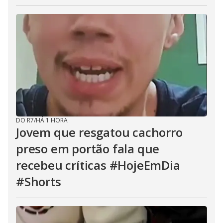
DO R7
/
HÁ 1 HORA
Jovem que resgatou cachorro
preso em portão fala que
recebeu críticas #HojeEmDia
#Shorts