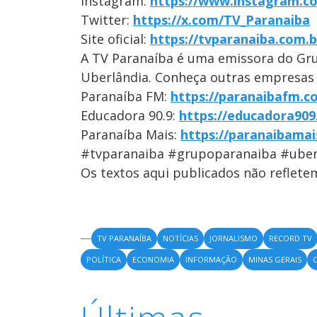
Instagram:
https://www.instagram.c
Twitter:
https://x.com/TV_Paranaiba
Site oficial:
https://tvparanaiba.com.b
A TV Paranaíba é uma emissora do Gr
Uberlândia. Conheça outras empresas
Paranaíba FM:
https://paranaibafm.c
Educadora 90.9:
https://educadora909
Paranaíba Mais:
https://paranaibamai
#tvparanaiba #grupoparanaiba #uber
Os textos aqui publicados não reflet
TV PARANAÍBA
NOTÍCIAS
JORNALISMO
RECORD TV
POLÍTICA
ECONOMIA
INFORMAÇÃO
MINAS GERAIS