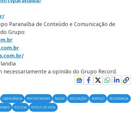
om/tvparanaiba/
r/
upo Paranaíba de Conteúdo e Comunicação de
 do Grupo:
om.br
.com.br
s.com.br/
landia
em necessariamente a opinião do Grupo Record.
UBERLÂNDIA
REPORTAGENS
SAÚDE
EDUCAÇÃO
SERVIÇO
SEGURANÇA
CRIMES
POLÍCIA
ESTILO DE VIDA