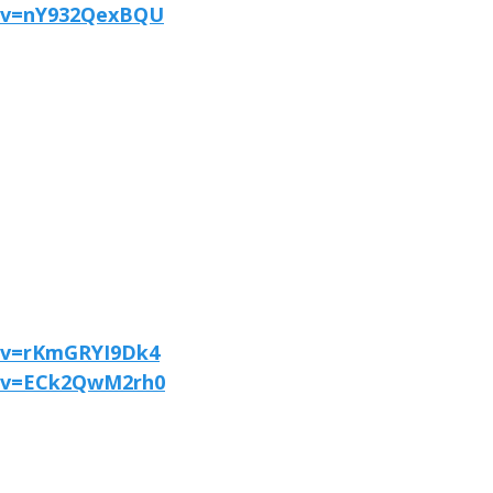
h?v=nY932QexBQU
?v=rKmGRYI9Dk4
h?v=ECk2QwM2rh0