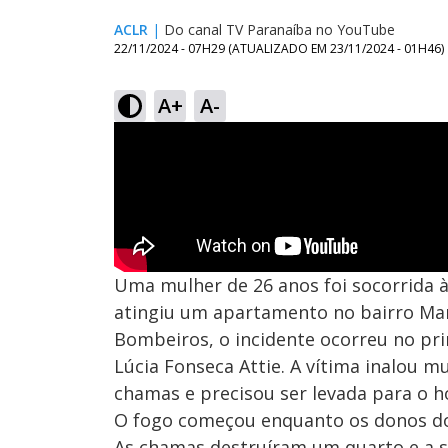
ACLR
|
Do canal TV Paranaíba no YouTube
22/11/2024 - 07H29
(ATUALIZADO EM
23/11/2024 - 01H46
)
A+
A-
Uma mulher de 26 anos foi socorrida à
atingiu um apartamento no bairro Ma
Bombeiros, o incidente ocorreu no pr
Lúcia Fonseca Attie. A vítima inalou 
chamas e precisou ser levada para o ho
O fogo começou enquanto os donos do i
As chamas destruíram um quarto e a s