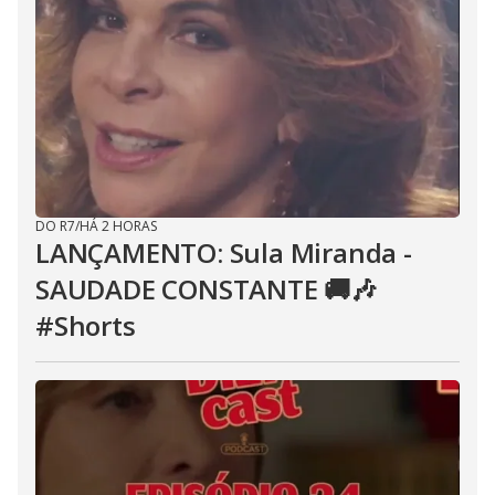
DO R7
/
HÁ 2 HORAS
LANÇAMENTO: Sula Miranda -
SAUDADE CONSTANTE 🚚🎶
#Shorts