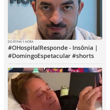
DO R7
/
HÁ 1 HORA
#OHospitalResponde - Insônia |
#DomingoEspetacular #shorts