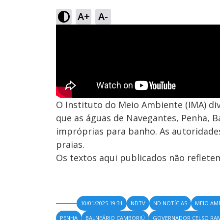
A+
A-
O Instituto do Meio Ambiente (IMA) di
que as águas de Navegantes, Penha, B
impróprias para banho. As autoridad
praias.
Os textos aqui publicados não reflet
10/01/2025 19:31
NDTV
ND NOTÍCIAS
MEIO AM
PENHA
BALNEÁRIO CAMBORIÚ
GOVERNADOR CELSO RA