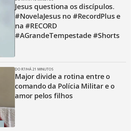
Jesus questiona os discípulos.
#NovelaJesus no #RecordPlus e
na #RECORD
#AGrandeTempestade #Shorts
DO R7
/
HÁ 21 MINUTOS
Major divide a rotina entre o
comando da Polícia Militar e o
amor pelos filhos