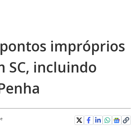
 pontos impróprios
 SC, incluindo
 Penha
be