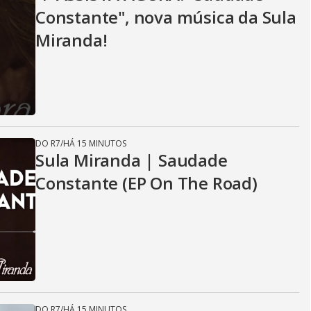
Constante", nova música da Sula
Miranda!
DO R7
/
HÁ 15 MINUTOS
Sula Miranda | Saudade
Constante (EP On The Road)
DO R7
/
HÁ 15 MINUTOS