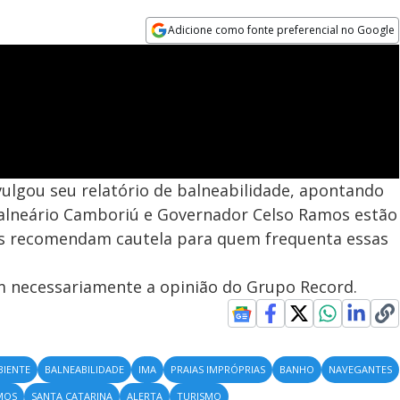
Adicione como fonte preferencial no Google
Opens in new window
vulgou seu relatório de balneabilidade, apontando
alneário Camboriú e Governador Celso Ramos estão
es recomendam cautela para quem frequenta essas
em necessariamente a opinião do Grupo Record.
BIENTE
BALNEABILIDADE
IMA
PRAIAS IMPRÓPRIAS
BANHO
NAVEGANTES
MOS
SANTA CATARINA
ALERTA
TURISMO