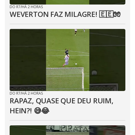
DO R7
/
HÁ 2 HORAS
WEVERTON FAZ MILAGRE! 🇪🇪🧤
DO R7
/
HÁ 2 HORAS
RAPAZ, QUASE QUE DEU RUIM,
HEIN?! 😅😂⁣