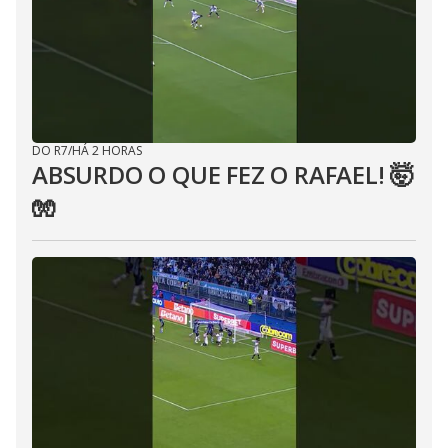
DO R7
/
HÁ 2 HORAS
ABSURDO O QUE FEZ O RAFAEL! 🤯
🧤