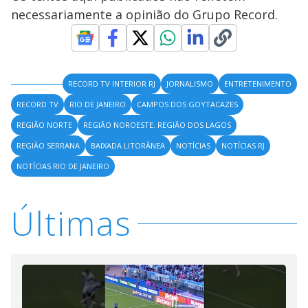
necessariamente a opinião do Grupo Record.
RECORD TV INTERIOR RJ
JORNALISMO
ENTRETENIMENTO
RECORD TV
RIO DE JANEIRO
CAMPOS DOS GOYTACAZES
REGIÃO NORTE
REGIÃO NOROESTE. REGIÃO DOS LAGOS
REGIÃO SERRANA
BAIXADA LITORÂNEA
NOTÍCIAS
NOTÍCIAS RJ
NOTÍCIAS RIO DE JANEIRO
Últimas