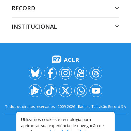
RECORD
INSTITUCIONAL
ACLR
Todos os direitos reservados - 2009-
2026
- Rádio e Televisão Record S.A
Utilizamos cookies e tecnologia para
CARREIRA
FALE CONOSCO
PRIVACIDADE
aprimorar sua experiência de navegação de
TERMOS E CONDIÇÕES DE USO