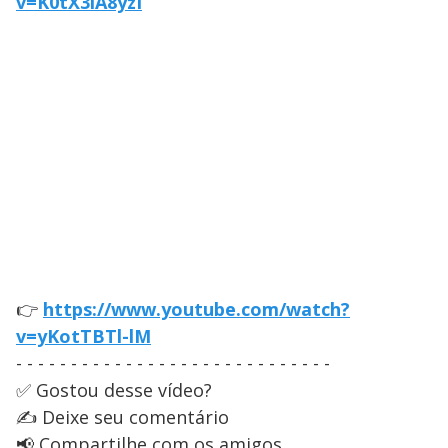
v=K0tX3lA8yzI
👉
https://www.youtube.com/watch?
v=yKotTBTl-lM
- - - - - - - - - - - - - - - - - - - - - - - - - - - - -
✅ Gostou desse vídeo?
✍️ Deixe seu comentário
📢 Compartilhe com os amigos