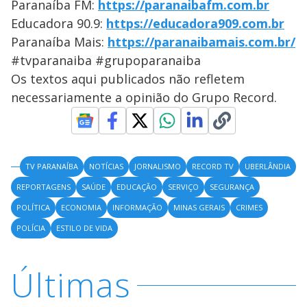
Paranaíba FM:
https://paranaibafm.com.br
Educadora 90.9:
https://educadora909.com.br
Paranaíba Mais:
https://paranaibamais.com.br/
#tvparanaiba #grupoparanaiba
Os textos aqui publicados não refletem
necessariamente a opinião do Grupo Record.
TV PARANAÍBA
NOTÍCIAS
JORNALISMO
RECORD TV
UBERLÂNDIA
REPORTAGENS
SAÚDE
EDUCAÇÃO
SERVIÇO
SEGURANÇA
POLÍTICA
ECONOMIA
INFORMAÇÃO
MINAS GERAIS
CRIMES
POLÍCIA
ESTILO DE VIDA
Últimas