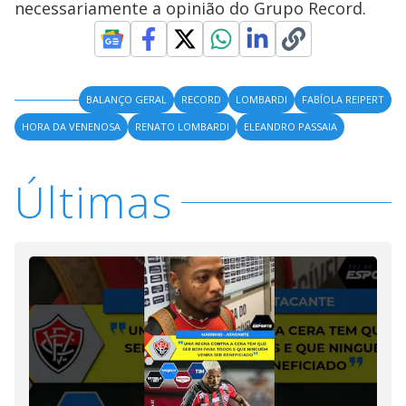
necessariamente a opinião do Grupo Record.
BALANÇO GERAL
RECORD
LOMBARDI
FABÍOLA REIPERT
HORA DA VENENOSA
RENATO LOMBARDI
ELEANDRO PASSAIA
Últimas