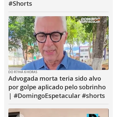
#Shorts
DO R7
/
HÁ 6 HORAS
Advogada morta teria sido alvo
por golpe aplicado pelo sobrinho
| #DomingoEspetacular #shorts