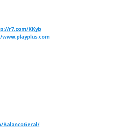
tp://r7.com/KKyb
//www.playplus.com
/BalancoGeral/