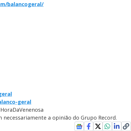
om/balancogeral/
geral
alanco-geral
#HoraDaVenenosa
em necessariamente a opinião do Grupo Record.