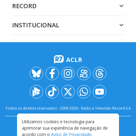
RECORD
INSTITUCIONAL
ACLR
Todos os direitos reservados - 2009-
2026
- Rádio e Televisão Record S.A
Utilizamos cookies e tecnologia para
CARREIRA
FALE CONOSCO
PRIVACIDADE
aprimorar sua experiência de navegação de
TERMOS E CONDIÇÕES DE USO
acordo com o
Aviso de Privacidade
.