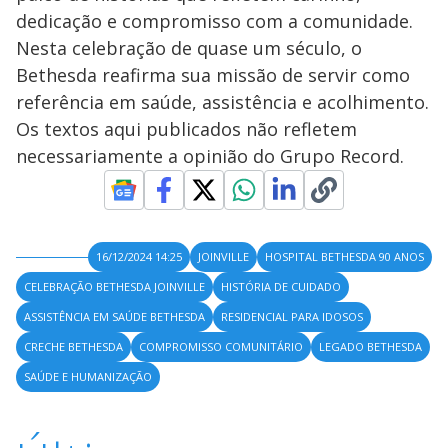
dedicação e compromisso com a comunidade.
Nesta celebração de quase um século, o
Bethesda reafirma sua missão de servir como
referência em saúde, assistência e acolhimento.
Os textos aqui publicados não refletem
necessariamente a opinião do Grupo Record.
16/12/2024 14:25
JOINVILLE
HOSPITAL BETHESDA 90 ANOS
CELEBRAÇÃO BETHESDA JOINVILLE
HISTÓRIA DE CUIDADO
ASSISTÊNCIA EM SAÚDE BETHESDA
RESIDENCIAL PARA IDOSOS
CRECHE BETHESDA
COMPROMISSO COMUNITÁRIO
LEGADO BETHESDA
SAÚDE E HUMANIZAÇÃO