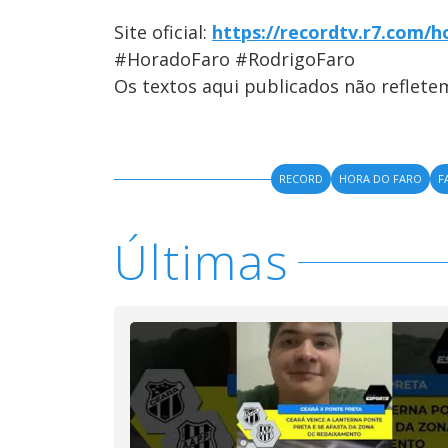
Site oficial:
https://recordtv.r7.com/h
#HoradoFaro #RodrigoFaro
Os textos aqui publicados não reflet
RECORD
HORA DO FARO
F
Últimas