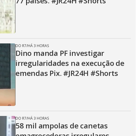
77 países. #JR24H #Shorts
DO R7
/
HÁ 3 HORAS
Dino manda PF investigar
irregularidades na execução de
emendas Pix. #JR24H #Shorts
DO R7
/
HÁ 3 HORAS
58 mil ampolas de canetas
emagrecedoras irregulares