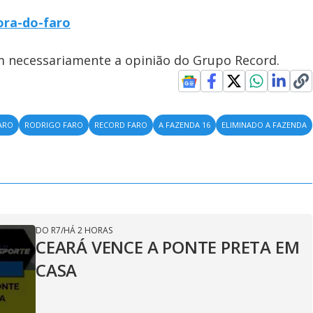
ora-do-faro
em necessariamente a opinião do Grupo Record.
ARO
RODRIGO FARO
RECORD FARO
A FAZENDA 16
ELIMINADO A FAZENDA
DO R7
/
HÁ 2 HORAS
CEARÁ VENCE A PONTE PRETA EM
CASA