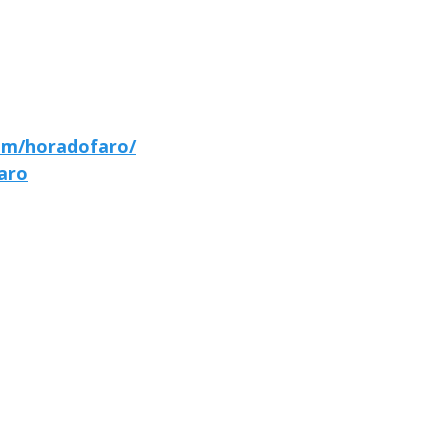
om/horadofaro/
aro