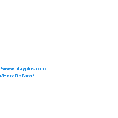
//www.playplus.com
m/HoraDoFaro/