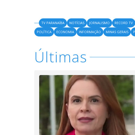
TV PARANAÍBA
NOTÍCIAS
JORNALISMO
RECORD TV
POLÍTICA
ECONOMIA
INFORMAÇÃO
MINAS GERAIS
P
Últimas