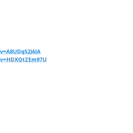
?v=A8UDq52J6IA
h?v=HDXQtZEm97U