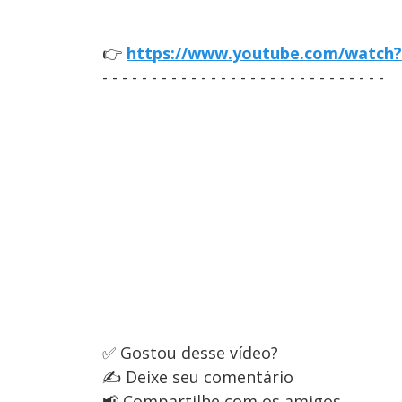
👉
https://www.youtube.com/watc
- - - - - - - - - - - - - - - - - - - - - - - - - - - - -
✅ Gostou desse vídeo?
✍️ Deixe seu comentário
📢 Compartilhe com os amigos