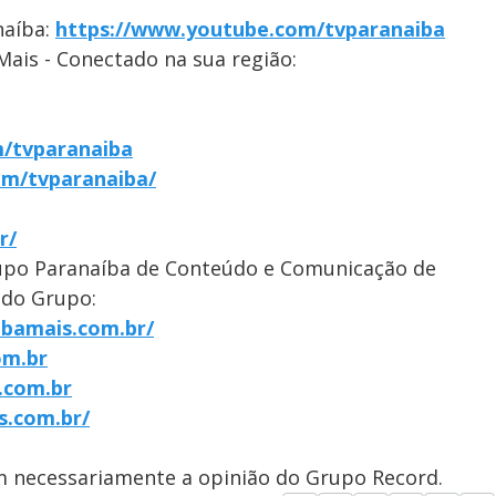
naíba:
https://www.youtube.com/tvparanaiba
Mais - Conectado na sua região:
/tvparanaiba
om/tvparanaiba/
r/
upo Paranaíba de Conteúdo e Comunicação de
 do Grupo:
ibamais.com.br/
om.br
.com.br
s.com.br/
em necessariamente a opinião do Grupo Record.