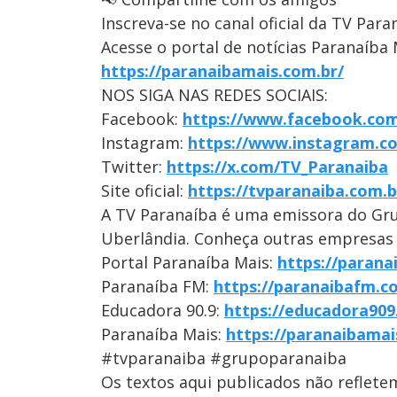
Inscreva-se no canal oficial da TV Para
Acesse o portal de notícias Paranaíba 
https://paranaibamais.com.br/
NOS SIGA NAS REDES SOCIAIS:
Facebook:
https://www.facebook.com
Instagram:
https://www.instagram.c
Twitter:
https://x.com/TV_Paranaiba
Site oficial:
https://tvparanaiba.com.b
A TV Paranaíba é uma emissora do Gr
Uberlândia. Conheça outras empresas
Portal Paranaíba Mais:
https://parana
Paranaíba FM:
https://paranaibafm.c
Educadora 90.9:
https://educadora909
Paranaíba Mais:
https://paranaibamai
#tvparanaiba #grupoparanaiba
Os textos aqui publicados não reflet