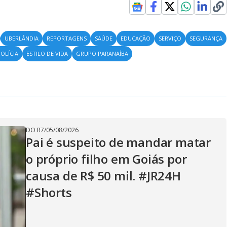
UBERLÂNDIA
REPORTAGENS
SAÚDE
EDUCAÇÃO
SERVIÇO
SEGURANÇA
OLÍCIA
ESTILO DE VIDA
GRUPO PARANAÍBA
DO R7
/
05/08/2026
Pai é suspeito de mandar matar
o próprio filho em Goiás por
causa de R$ 50 mil. #JR24H
#Shorts