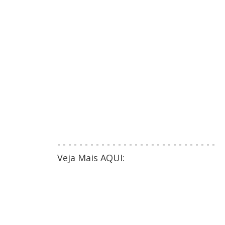
- - - - - - - - - - - - - - - - - - - - - - - - - - - - -
Veja Mais AQUI: