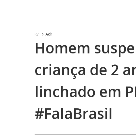
R7
Aclr
Homem suspei
criança de 2 a
linchado em P
#FalaBrasil