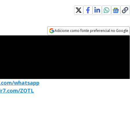
Adicione como fonte preferencial no Google
Opens in new window
r7.com/whatsapp
//r7.com/ZOTL