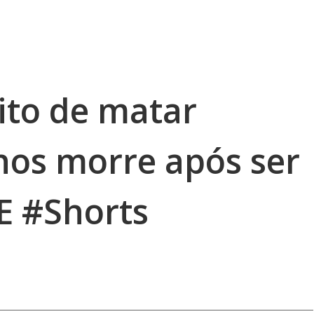
to de matar
nos morre após ser
E #Shorts