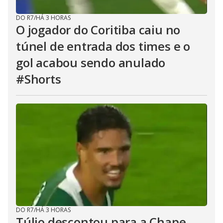
DO R7
/
HÁ 3 HORAS
O jogador do Coritiba caiu no
túnel de entrada dos times e o
gol acabou sendo anulado
#Shorts
DO R7
/
HÁ 3 HORAS
Túlio descontou para a Chape