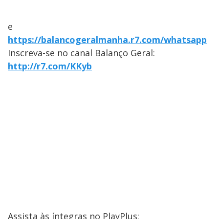
e
https://balancogeralmanha.r7.com/whatsapp
Inscreva-se no canal Balanço Geral:
http://r7.com/KKyb
Assista às íntegras no PlayPlus: