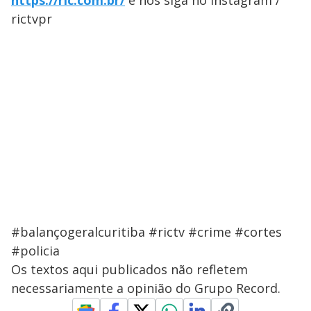
https://ric.com.br/
e nos siga no Instagram /
rictvpr
#balançogeralcuritiba #rictv #crime #cortes
#policia
Os textos aqui publicados não refletem
necessariamente a opinião do Grupo Record.