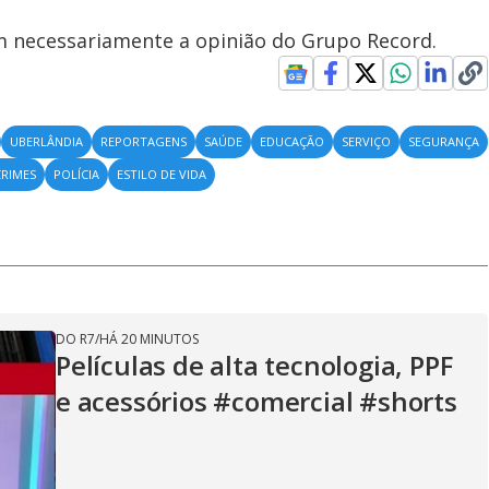
em necessariamente a opinião do Grupo Record.
UBERLÂNDIA
REPORTAGENS
SAÚDE
EDUCAÇÃO
SERVIÇO
SEGURANÇA
CRIMES
POLÍCIA
ESTILO DE VIDA
DO R7
/
HÁ 20 MINUTOS
Películas de alta tecnologia, PPF
e acessórios #comercial #shorts