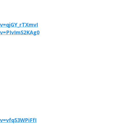
v=qjGY_rTXmvI
?v=PIvImS2KAg0
v=vfq53WPiFfI