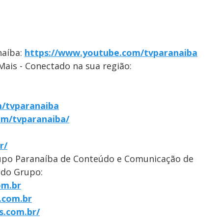
naíba:
https://www.youtube.com/tvparanaiba
Mais - Conectado na sua região:
/tvparanaiba
om/tvparanaiba/
r/
upo Paranaíba de Conteúdo e Comunicação de
 do Grupo:
om.br
.com.br
s.com.br/