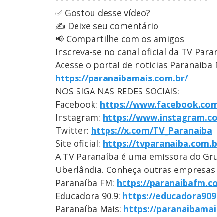
✅ Gostou desse vídeo?
✍️ Deixe seu comentário
📢 Compartilhe com os amigos
Inscreva-se no canal oficial da TV Para
Acesse o portal de notícias Paranaíba 
https://paranaibamais.com.br/
NOS SIGA NAS REDES SOCIAIS:
Facebook:
https://www.facebook.com
Instagram:
https://www.instagram.c
Twitter:
https://x.com/TV_Paranaiba
Site oficial:
https://tvparanaiba.com.b
A TV Paranaíba é uma emissora do Gr
Uberlândia. Conheça outras empresas
Paranaíba FM:
https://paranaibafm.c
Educadora 90.9:
https://educadora909
Paranaíba Mais:
https://paranaibamai