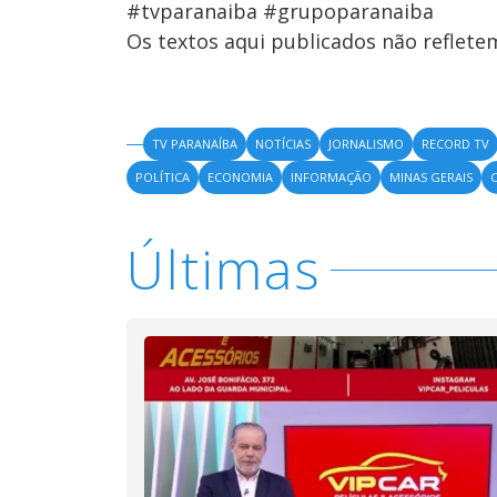
#tvparanaiba #grupoparanaiba
Os textos aqui publicados não reflet
TV PARANAÍBA
NOTÍCIAS
JORNALISMO
RECORD TV
POLÍTICA
ECONOMIA
INFORMAÇÃO
MINAS GERAIS
Últimas