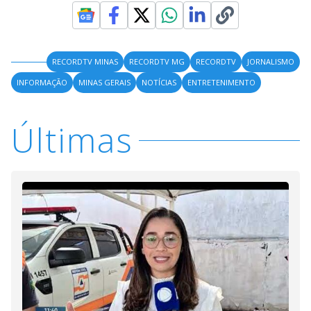
RECORDTV MINAS
RECORDTV MG
RECORDTV
JORNALISMO
INFORMAÇÃO
MINAS GERAIS
NOTÍCIAS
ENTRETENIMENTO
Últimas