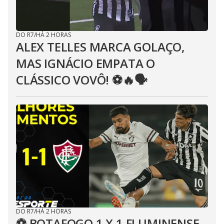
DO R7
/
HÁ 2 HORAS
ALEX TELLES MARCA GOLAÇO,
MAS IGNÁCIO EMPATA O
CLÁSSICO VOVÔ! ⚽️🔥🗣
DO R7
/
HÁ 2 HORAS
⚽ BOTAFOGO 1 X 1 FLUMINENSE