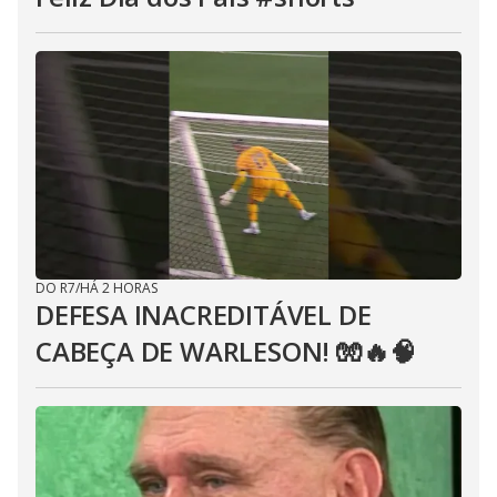
DO R7
/
HÁ 2 HORAS
DEFESA INACREDITÁVEL DE
CABEÇA DE WARLESON! 🧤🔥🧠