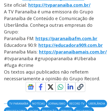
Site oficial:
https://tvparanaiba.com.br/
A TV Paranaíba é uma emissora do Grupo
Paranaíba de Conteúdo e Comunicação de
Uberlândia. Conheça outras empresas do
Grupo:
Paranaíba FM:
https://paranaibafm.com.br
Educadora 90.9:
https://educadora909.com.br
Paranaíba Mais:
https://paranaibamais.com.br/
#tvparanaiba #grupoparanaiba #Uberaba
#fuga #crime
Os textos aqui publicados não refletem
necessariamente a opinião do Grupo Record.
TV PARANAÍBA
NOTÍCIAS
JORNALISMO
RECORD TV
UBERLÂNDIA
REPORTAGENS
SAÚDE
EDUCAÇÃO
SERVIÇO
SEGURANÇA