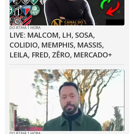
DO R7
/
HÁ 1 HORA
LIVE: MALCOM, LH, SOSA,
COLIDIO, MEMPHIS, MASSIS,
LEILA, FRED, ZÊRO, MERCADO+
DO R7
/
HÁ 1 HORA