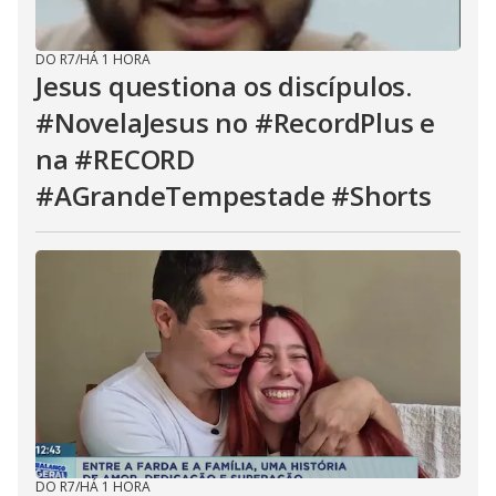
DO R7
/
HÁ 1 HORA
Jesus questiona os discípulos.
#NovelaJesus no #RecordPlus e
na #RECORD
#AGrandeTempestade #Shorts
DO R7
/
HÁ 1 HORA