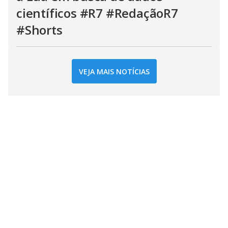
científicos #R7 #RedaçãoR7
#Shorts
VEJA MAIS NOTÍCIAS