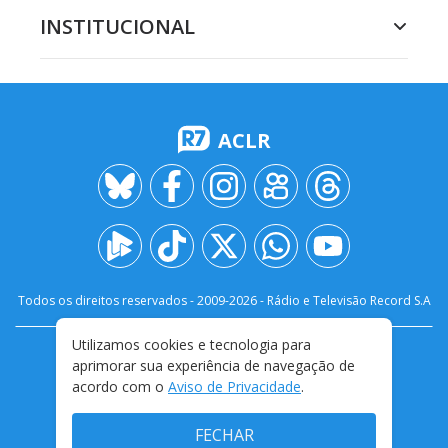
INSTITUCIONAL
ACLR
Todos os direitos reservados - 2009-
2026
- Rádio e Televisão Record S.A
Utilizamos cookies e tecnologia para
CARREIRA
FALE CONOSCO
PRIVACIDADE
aprimorar sua experiência de navegação de
TERMOS E CONDIÇÕES DE USO
acordo com o
Aviso de Privacidade
.
FECHAR