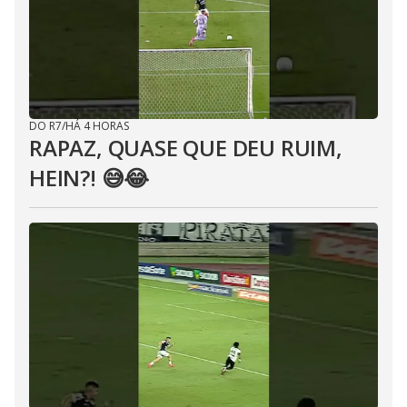
DO R7
/
HÁ 4 HORAS
RAPAZ, QUASE QUE DEU RUIM,
HEIN?! 😅😂⁣