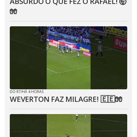
ABSURDO O QUE FEZ O RAFAEL! 🤯
🧤
DO R7
/
HÁ 4 HORAS
WEVERTON FAZ MILAGRE! 🇪🇪🧤