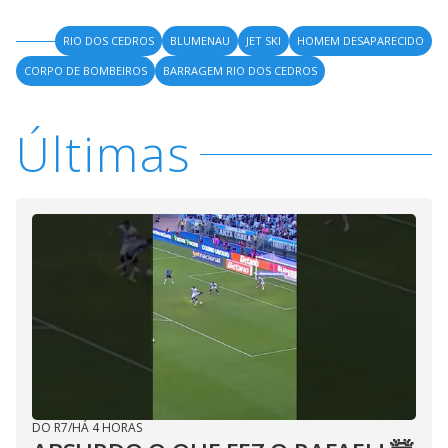
RIO DOS CEDROS
BLUMENAU
JET SKI
HOMEM DESAPARECIDO
CORPO DE BOMBEIROS
BARRAGEM RIO DOS CEDROS
Últimas
DO R7
/
HÁ 4 HORAS