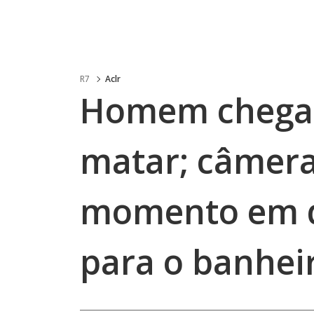
R7
Aclr
Homem chega 
matar; câmer
momento em qu
para o banhei