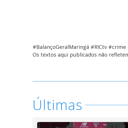
#BalançoGeralMaringá #RICtv #crime #
Os textos aqui publicados não reflet
Últimas