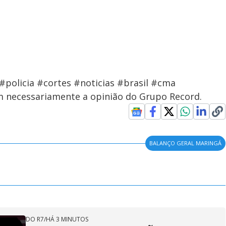
policia #cortes #noticias #brasil #cma
em necessariamente a opinião do Grupo Record.
BALANÇO GERAL MARINGÁ
DO R7
/
HÁ 3 MINUTOS