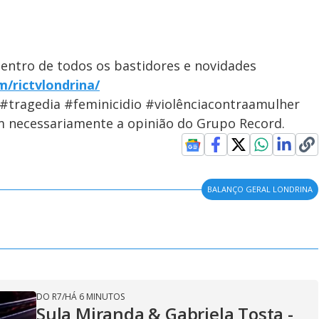
dentro de todos os bastidores e novidades
/rictvlondrina/
#tragedia #feminicidio #violênciacontraamulher
em necessariamente a opinião do Grupo Record.
BALANÇO GERAL LONDRINA
DO R7
/
HÁ 6 MINUTOS
Sula Miranda & Gabriela Tosta -