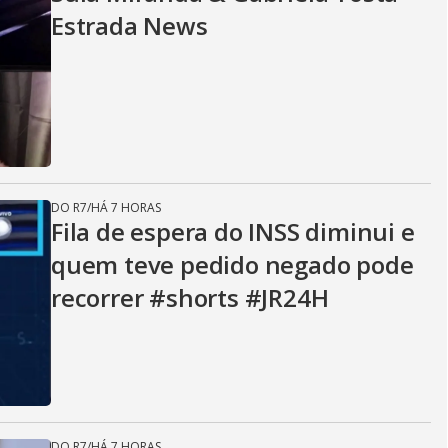
Estrada News
DO R7
/
HÁ 7 HORAS
Fila de espera do INSS diminui e
quem teve pedido negado pode
recorrer #shorts #JR24H
DO R7
/
HÁ 7 HORAS