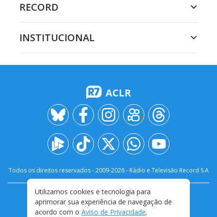
RECORD
INSTITUCIONAL
ACLR
Todos os direitos reservados - 2009-
2026
- Rádio e Televisão Record S.A
Utilizamos cookies e tecnologia para
CARREIRA
FALE CONOSCO
PRIVACIDADE
aprimorar sua experiência de navegação de
TERMOS E CONDIÇÕES DE USO
acordo com o
Aviso de Privacidade
.