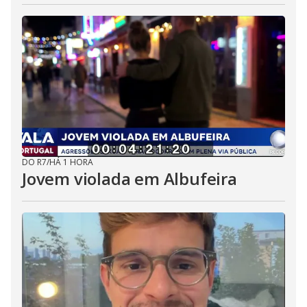
DO R7
/
HÁ 1 HORA
Jovem violada em Albufeira