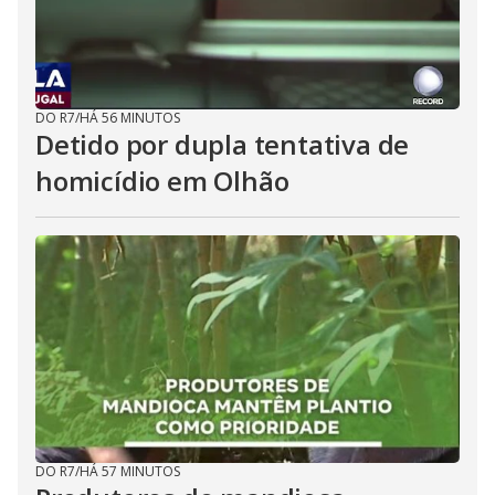
DO R7
/
HÁ 56 MINUTOS
Detido por dupla tentativa de
homicídio em Olhão
DO R7
/
HÁ 57 MINUTOS