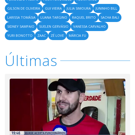
GILSON DE OLIVEIRA
GUI VIEIRA
JULIA SIMOURA
JUNINHO BILL
LARISSA TOMÁSIA
LUANA TARGINO
RAQUEL BRITO
SACHA BALI
SIDNEY SAMPAIO
SUELEN GERVÁSIO
VANESSA CARVALHO
YURI BONOTTO
ZAAC
ZÉ LOVE
MÁRCIA FU
Últimas