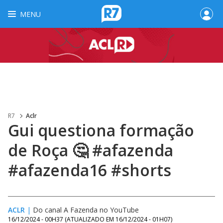
MENU
R7
Aclr
Gui questiona formação
de Roça 🤔 #afazenda
#afazenda16 #shorts
ACLR
|
Do canal A Fazenda no YouTube
16/12/2024 - 00H37
(ATUALIZADO EM
16/12/2024 - 01H07
)