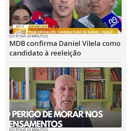
DO R7
/
HÁ 20 MINUTOS
MDB confirma Daniel Vilela como
candidato à reeleição
DO R7
/
HÁ 23 MINUTOS