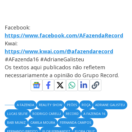
Facebook:
https://www.facebook.com/AFazendaRecord
Kwai:
https://www.kwai.com/@afazendarecord
#AFazenda16 #AdrianeGalisteu
Os textos aqui publicados não refletem
necessariamente a opinião do Grupo Record.
A FAZENDA
REALITY SHOW
PEÕES
ROÇA
ADRIANE GALISTEU
LUCAS SELFIE
RODRIGO CARELLI
RECORD
A FAZENDA 16
BABI MUNIZ
CAMILA MOURA
FERNANDA CAMPOS
FERNANDO PRESTO
FLOR FERNANDEZ
FLORA CRUZ