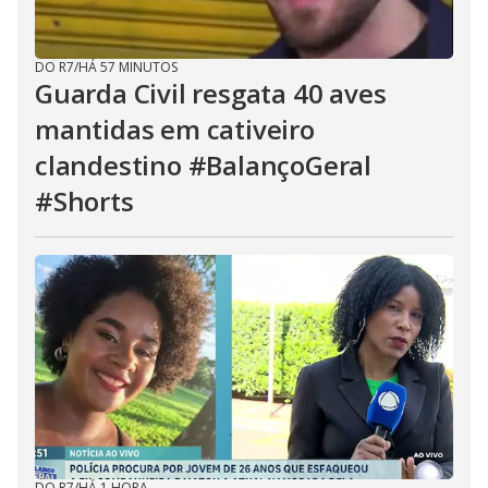
DO R7
/
HÁ 57 MINUTOS
Guarda Civil resgata 40 aves
mantidas em cativeiro
clandestino #BalançoGeral
#Shorts
DO R7
/
HÁ 1 HORA