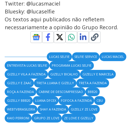
Twitter: @lucasmaciel
Bluesky: @lucaselfie
Os textos aqui publicados não refletem
necessariamente a opinião do Grupo Record.
LUCAS SELFIE
SELFIE SERVICE
LUCAS MACIEL
ENTREVISTA LUCAS SELFIE
PROGRAMA LUCAS SELFIE
GIZELLY VILA A FAZENDA
GIZELLY BICALHO
GIZELLY E MARCELA
GIZELLY E ZAAC
TRETA LUANA E GIZELLY
TRETA A FAZENDA
ROÇA A FAZENDA
CABINE DE DESCOMPRESSAO
BBB20
GIZELLY BBB20
LUANA DFCEX
FOFOCA A FAZENDA
CBU
WEBTVBRASILEIRA
SHAY A FAZENDA
GIZELLY ZE LOVE
KAIO PERRONI
GRUPO ZE LOVE
ZE LOVE E GIZELLY