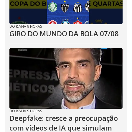
DO R7
/
HÁ 9 HORAS
GIRO DO MUNDO DA BOLA 07/08
DO R7
/
HÁ 9 HORAS
Deepfake: cresce a preocupação
com vídeos de IA que simulam