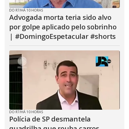
DO R7
/
HÁ 10 HORAS
Advogada morta teria sido alvo
por golpe aplicado pelo sobrinho
| #DomingoEspetacular #shorts
DO R7
/
HÁ 10 HORAS
Polícia de SP desmantela
quadrilha que rouba carros