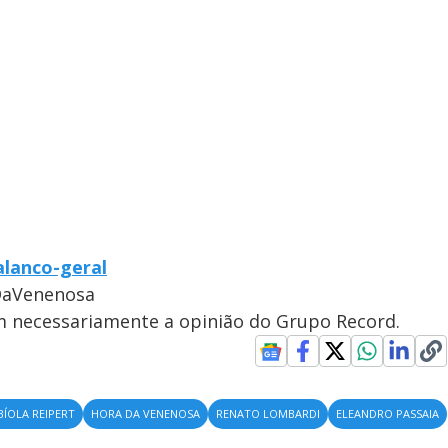
alanco-geral
DaVenenosa
em necessariamente a opinião do Grupo Record.
BÍOLA REIPERT
HORA DA VENENOSA
RENATO LOMBARDI
ELEANDRO PASSAIA