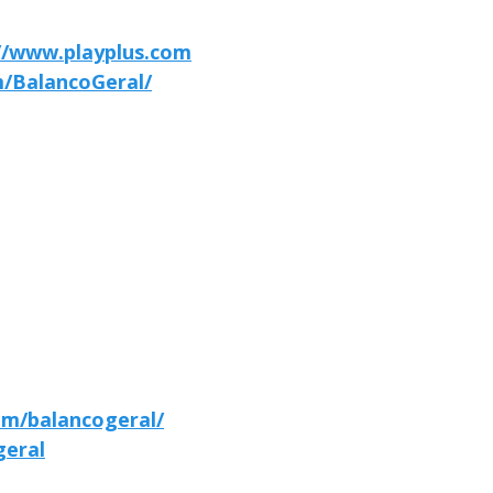
//www.playplus.com
/BalancoGeral/
om/balancogeral/
geral