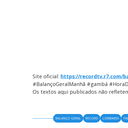
Site oficial:
https://recordtv.r7.com/b
#BalançoGeralManhã #gambá #Hora
Os textos aqui publicados não reflet
BALANÇO GERAL
RECORD
LOMBARDI
FA