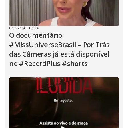
DO R7
/
HÁ 1 HORA
O documentário
#MissUniverseBrasil – Por Trás
das Câmeras já está disponível
no #RecordPlus #shorts