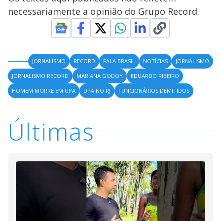
necessariamente a opinião do Grupo Record.
JORNALISMO
RECORD
FALA BRASIL
NOTÍCIAS
JORNALISMO
JORNALISMO RECORD
MARIANA GODOY
EDUARDO RIBEIRO
HOMEM MORRE EM UPA
UPA NO RJ
FUNCIONÁRIOS DEMITIDOS
Últimas