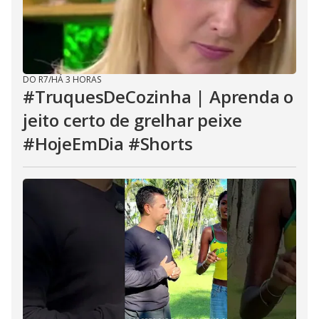
DO R7
/
HÁ 3 HORAS
#TruquesDeCozinha | Aprenda o
jeito certo de grelhar peixe
#HojeEmDia #Shorts