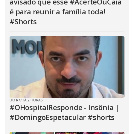
avisado que esse #AcerteOuCaia
é para reunir a família toda!
#Shorts
DO R7
/
HÁ 2 HORAS
#OHospitalResponde - Insônia |
#DomingoEspetacular #shorts