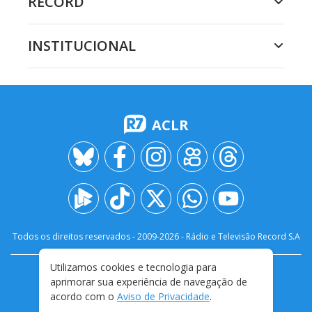
RECORD
INSTITUCIONAL
ACLR
Todos os direitos reservados - 2009-
2026
- Rádio e Televisão Record S.A
Utilizamos cookies e tecnologia para
CARREIRA
FALE CONOSCO
PRIVACIDADE
aprimorar sua experiência de navegação de
TERMOS E CONDIÇÕES DE USO
acordo com o
Aviso de Privacidade
.