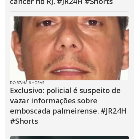
câncer no RJ. #JR24H #Shorts
DO R7
/
HÁ 6 HORAS
Exclusivo: policial é suspeito de
vazar informações sobre
emboscada palmeirense. #JR24H
#Shorts