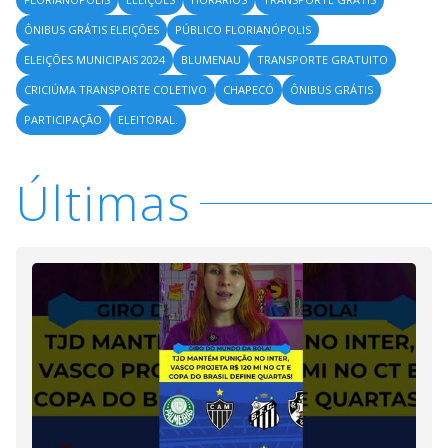
ÔNIBUS GRÁTIS ELEIÇÕES
PÚBLICO FLORIANÓPOLIS
ELEIÇÕES MUNICIPAIS 2024
BLUMENAU
TRANSPORTE GRATUITO
CRICIÚMA TRANSPORTE COLETIVO
CHAPECÓ
ÔNIBUS GRÁTIS
PARTICIPAÇÃO
ELEITORAL.
Últimas