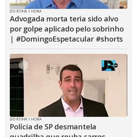
DO R7
/
HÁ 1 HORA
Advogada morta teria sido alvo
por golpe aplicado pelo sobrinho
| #DomingoEspetacular #shorts
DO R7
/
HÁ 1 HORA
Polícia de SP desmantela
quadrilha que rouba carros