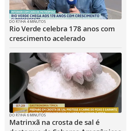
DO R7
/
HÁ 4 MINUTOS
Rio Verde celebra 178 anos com
crescimento acelerado
DO R7
/
HÁ 6 MINUTOS
Matrinxã na crosta de sal é