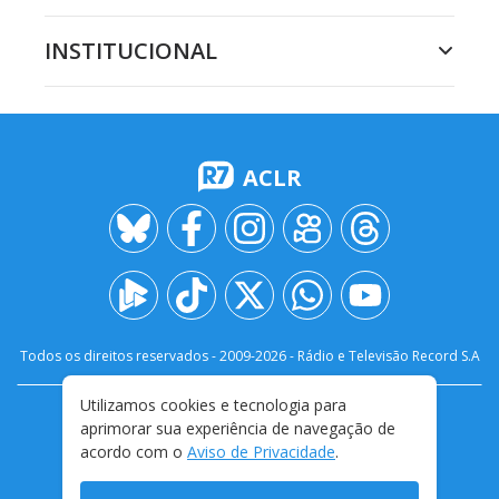
INSTITUCIONAL
ACLR
Todos os direitos reservados - 2009-
2026
- Rádio e Televisão Record S.A
Utilizamos cookies e tecnologia para
CARREIRA
FALE CONOSCO
PRIVACIDADE
aprimorar sua experiência de navegação de
TERMOS E CONDIÇÕES DE USO
acordo com o
Aviso de Privacidade
.