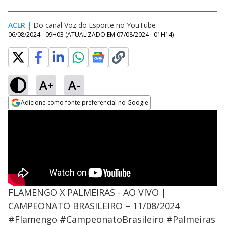
ACLR
|
Do canal Voz do Esporte no YouTube
06/08/2024 - 09H03
(ATUALIZADO EM
07/08/2024 - 01H14
)
A+
A-
Adicione como fonte preferencial no Google
Opens in new window
FLAMENGO X PALMEIRAS - AO VIVO |
CAMPEONATO BRASILEIRO – 11/08/2024
#Flamengo #CampeonatoBrasileiro #Palmeiras