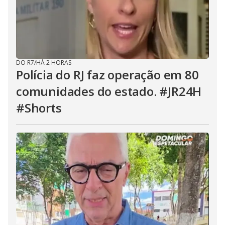
DO R7
/
HÁ 2 HORAS
Polícia do RJ faz operação em 80
comunidades do estado. #JR24H
#Shorts