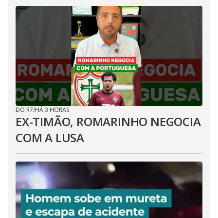
DO R7
/
HÁ 3 HORAS
EX-TIMÃO, ROMARINHO NEGOCIA
COM A LUSA