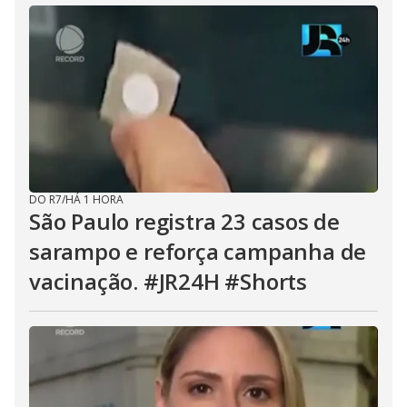
DO R7
/
HÁ 1 HORA
São Paulo registra 23 casos de
sarampo e reforça campanha de
vacinação. #JR24H #Shorts