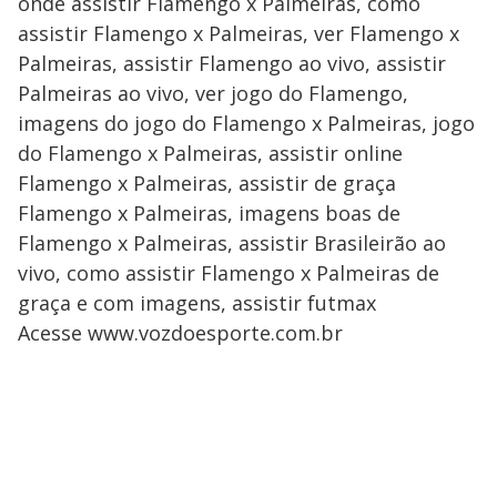
onde assistir Flamengo x Palmeiras, como
assistir Flamengo x Palmeiras, ver Flamengo x
Palmeiras, assistir Flamengo ao vivo, assistir
Palmeiras ao vivo, ver jogo do Flamengo,
imagens do jogo do Flamengo x Palmeiras, jogo
do Flamengo x Palmeiras, assistir online
Flamengo x Palmeiras, assistir de graça
Flamengo x Palmeiras, imagens boas de
Flamengo x Palmeiras, assistir Brasileirão ao
vivo, como assistir Flamengo x Palmeiras de
graça e com imagens, assistir futmax
Acesse www.vozdoesporte.com.br