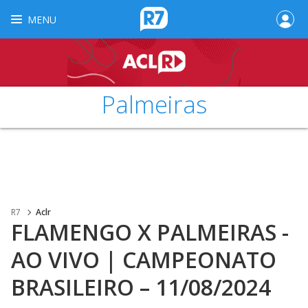
MENU
Palmeiras
R7
Aclr
FLAMENGO X PALMEIRAS -
AO VIVO | CAMPEONATO
BRASILEIRO – 11/08/2024