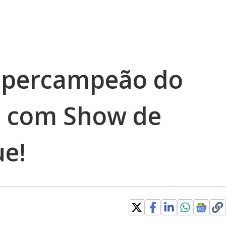
upercampeão do
5 com Show de
e!