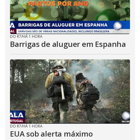
DO R7
/
HÁ 1 HORA
Barrigas de aluguer em Espanha
DO R7
/
HÁ 1 HORA
EUA sob alerta máximo