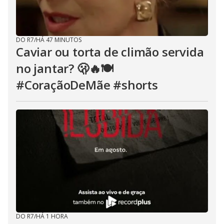
DO R7
/
HÁ 47 MINUTOS
Caviar ou torta de climão servida
no jantar? 🫢🔥🍽️
#CoraçãoDeMãe #shorts
DO R7
/
HÁ 1 HORA