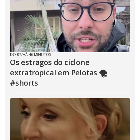
DO R7
/
HÁ 46 MINUTOS
Os estragos do ciclone
extratropical em Pelotas 🌪️
#shorts