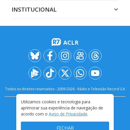
INSTITUCIONAL
ACLR
Todos os direitos reservados - 2009-
2026
- Rádio e Televisão Record S.A
Utilizamos cookies e tecnologia para
CARREIRA
FALE CONOSCO
PRIVACIDADE
aprimorar sua experiência de navegação de
TERMOS E CONDIÇÕES DE USO
acordo com o
Aviso de Privacidade
.
FECHAR