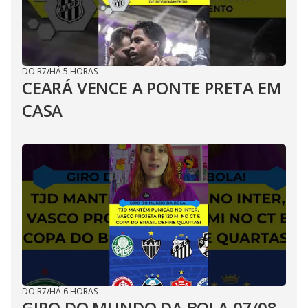
DO R7
/
HÁ 5 HORAS
CEARÁ VENCE A PONTE PRETA EM
CASA
DO R7
/
HÁ 6 HORAS
GIRO DO MUNDO DA BOLA 07/08