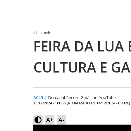
R7
Aclr
FEIRA DA LUA 
CULTURA E G
ACLR
|
Do canal Record Goiás no YouTube
13/12/2024 - 10H56
(ATUALIZADO EM
14/12/2024 - 01H26
)
A+
A-