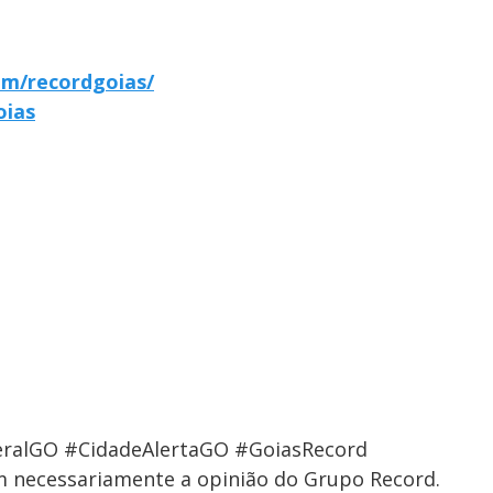
om/recordgoias/
oias
ralGO #CidadeAlertaGO #GoiasRecord
em necessariamente a opinião do Grupo Record.