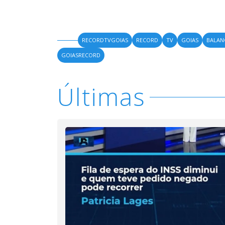
RECORDTVGOIAS
RECORD
TV
GOIAS
BALA
GOIASRECORD
Últimas