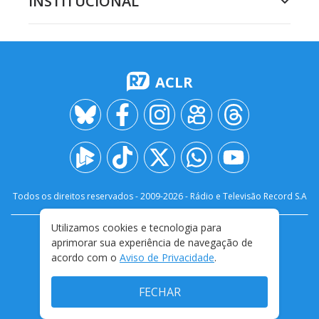
INSTITUCIONAL
ACLR
Todos os direitos reservados - 2009-
2026
- Rádio e Televisão Record S.A
Utilizamos cookies e tecnologia para
CARREIRA
FALE CONOSCO
PRIVACIDADE
aprimorar sua experiência de navegação de
TERMOS E CONDIÇÕES DE USO
acordo com o
Aviso de Privacidade
.
FECHAR