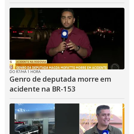
DO R7
/
HÁ 1 HORA
Genro de deputada morre em
acidente na BR-153