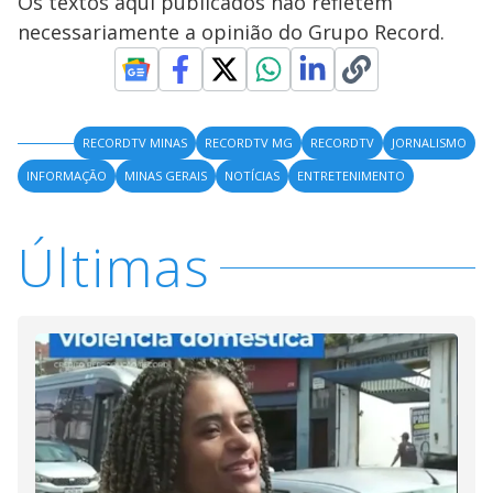
Os textos aqui publicados não refletem
necessariamente a opinião do Grupo Record.
RECORDTV MINAS
RECORDTV MG
RECORDTV
JORNALISMO
INFORMAÇÃO
MINAS GERAIS
NOTÍCIAS
ENTRETENIMENTO
Últimas