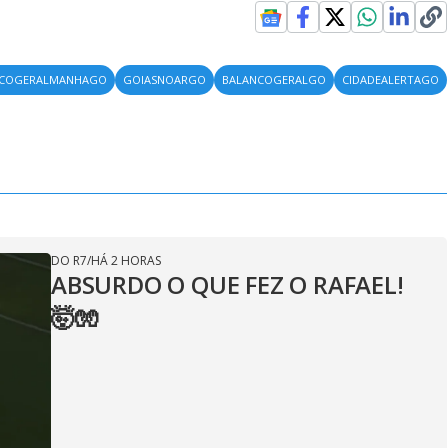
NCOGERALMANHAGO
GOIASNOARGO
BALANCOGERALGO
CIDADEALERTAGO
DO R7
/
HÁ 2 HORAS
ABSURDO O QUE FEZ O RAFAEL!
🤯🧤