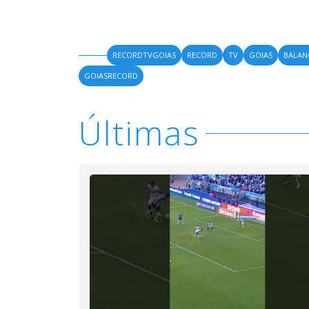
RECORDTVGOIAS
RECORD
TV
GOIAS
BALA
GOIASRECORD
Últimas