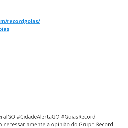
om/recordgoias/
oias
ralGO #CidadeAlertaGO #GoiasRecord
em necessariamente a opinião do Grupo Record.