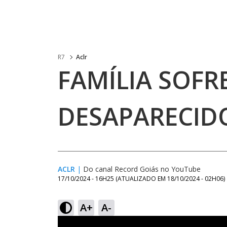
R7
Aclr
FAMÍLIA SOFR
DESAPARECID
ACLR
|
Do canal Record Goiás no YouTube
17/10/2024 - 16H25
(ATUALIZADO EM
18/10/2024 - 02H06
)
A+
A-