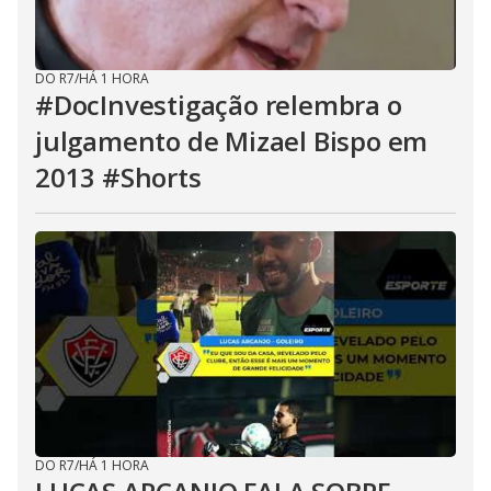
DO R7
/
HÁ 1 HORA
#DocInvestigação relembra o
julgamento de Mizael Bispo em
2013 #Shorts
DO R7
/
HÁ 1 HORA