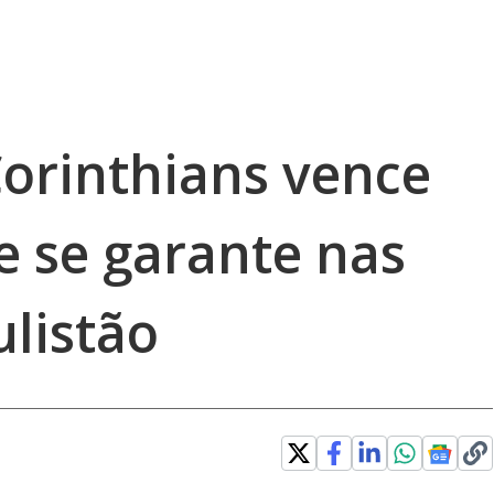
Corinthians vence
e se garante nas
ulistão