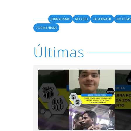
JORNALISMO
RECORD
FALA BRASIL
NOTÍCIA
CORINTHIANS
Últimas